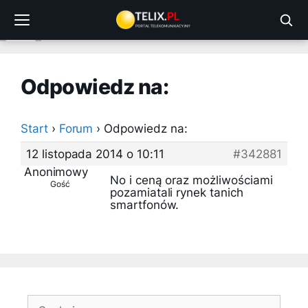
Przejdź
do
treści
Odpowiedz na:
Start
›
Forum
›
Odpowiedz na:
12 listopada 2014 o 10:11
#342881
Anonimowy
No i ceną oraz możliwościami
Gość
pozamiatali rynek tanich
smartfonów.
Szukaj: