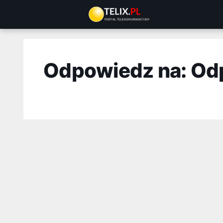
Przejdź
do
treści
Odpowiedz na: Od