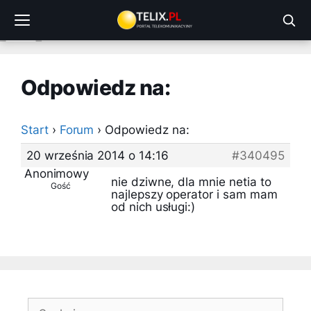
Przejdź
do
treści
Odpowiedz na:
Start
›
Forum
›
Odpowiedz na:
20 września 2014 o 14:16
#340495
Anonimowy
nie dziwne, dla mnie netia to
Gość
najlepszy operator i sam mam
od nich usługi:)
Szukaj: