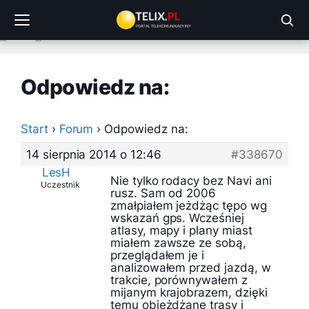
Przejdź
do
treści
Odpowiedz na:
Start
›
Forum
›
Odpowiedz na:
14 sierpnia 2014 o 12:46
#338670
LesH
Nie tylko rodacy bez Navi ani
Uczestnik
rusz. Sam od 2006
zmałpiałem jeżdżąc tępo wg
wskazań gps. Wcześniej
atlasy, mapy i plany miast
miałem zawsze ze sobą,
przeglądałem je i
analizowałem przed jazdą, w
trakcie, porównywałem z
mijanym krajobrazem, dzięki
temu objeżdżane trasy i