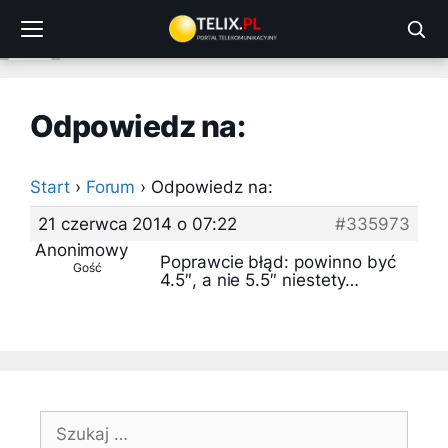
Przejdź
do
treści
Odpowiedz na:
Start
›
Forum
›
Odpowiedz na:
21 czerwca 2014 o 07:22
#335973
Anonimowy
Poprawcie błąd: powinno być
Gość
4.5″, a nie 5.5″ niestety…
Szukaj: