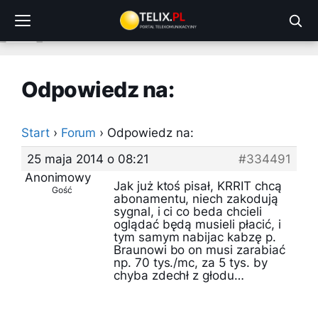
Przejdź
do
treści
Odpowiedz na:
Start
›
Forum
›
Odpowiedz na:
25 maja 2014 o 08:21
#334491
Anonimowy
Jak już ktoś pisał, KRRIT chcą
Gość
abonamentu, niech zakodują
sygnal, i ci co beda chcieli
oglądać będą musieli płacić, i
tym samym nabijac kabzę p.
Braunowi bo on musi zarabiać
np. 70 tys./mc, za 5 tys. by
chyba zdechł z głodu…