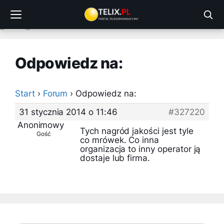
Przejdź
do
treści
Odpowiedz na:
Start
›
Forum
›
Odpowiedz na:
31 stycznia 2014 o 11:46
#327220
Anonimowy
Tych nagród jakości jest tyle
Gość
co mrówek. Co inna
organizacja to inny operator ją
dostaje lub firma.