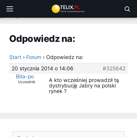
Przejdź
do
treści
Odpowiedz na:
Start
›
Forum
›
Odpowiedz na:
20 stycznia 2014 o 14:06
#325642
Bita-po
A kto wcześniej prowadził tą
Uczestnik
dystrybucję Jabry na polski
rynek ?
Szukaj: