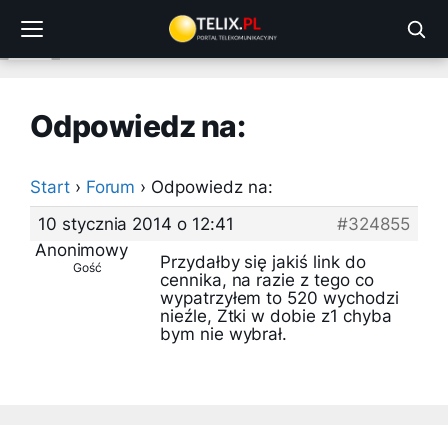
Przejdź
do
treści
Odpowiedz na:
Start
›
Forum
›
Odpowiedz na:
10 stycznia 2014 o 12:41
#324855
Anonimowy
Przydałby się jakiś link do
Gość
cennika, na razie z tego co
wypatrzyłem to 520 wychodzi
nieźle, Ztki w dobie z1 chyba
bym nie wybrał.