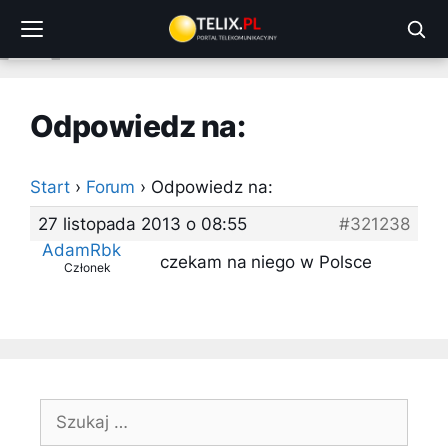
Przejdź
do
treści
Odpowiedz na:
Start
›
Forum
›
Odpowiedz na:
27 listopada 2013 o 08:55
#321238
AdamRbk
czekam na niego w Polsce
Członek
Szukaj: