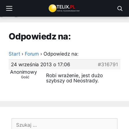
Przejdź
do
treści
Odpowiedz na:
Start
›
Forum
›
Odpowiedz na:
24 września 2013 o 17:06
#316791
Anonimowy
Robi wrażenie, jest dużo
Gość
szybszy od Neostrady.
Szukaj: