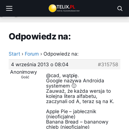
Przejdź
do
treści
Odpowiedz na:
Start
›
Forum
›
Odpowiedz na:
4 września 2013 o 08:04
#315758
Anonimowy
@cad, wątpię.
Gość
Google nazywa Androida
systemem 🙂
Zauważ, że każda wersja to
kolejna litera alfabetu,
zaczynali od A, teraz są na K.
Apple Pie – jabłecznik
(nieoficjalne)
Banana Bread – bananowy
chleb (nieoficjalne)