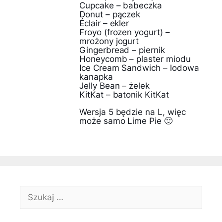
Cupcake – babeczka
Donut – pączek
Éclair – ekler
Froyo (frozen yogurt) –
mrożony jogurt
Gingerbread – piernik
Honeycomb – plaster miodu
Ice Cream Sandwich – lodowa
kanapka
Jelly Bean – żelek
KitKat – batonik KitKat
Wersja 5 będzie na L, więc
może samo Lime Pie 🙂
Szukaj: