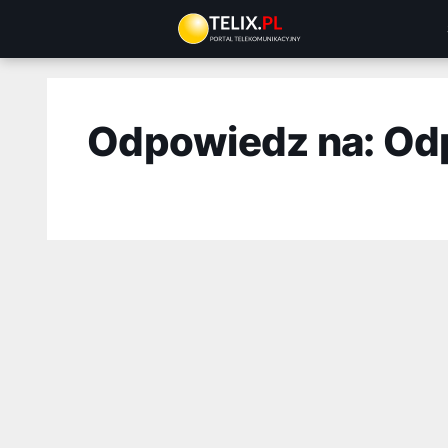
Przejdź
do
treści
Odpowiedz na: Od