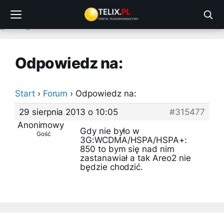
Przejdź
do
treści
Odpowiedz na:
Start
›
Forum
›
Odpowiedz na:
29 sierpnia 2013 o 10:05
#315477
Anonimowy
Gdy nie było w
Gość
3G:WCDMA/HSPA/HSPA+:
850 to bym się nad nim
zastanawiał a tak Areo2 nie
będzie chodzić.