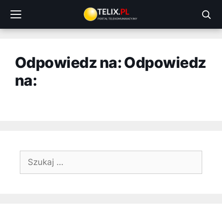
Przejdź
do
treści
Odpowiedz na: Odpowiedz
na:
Szukaj: