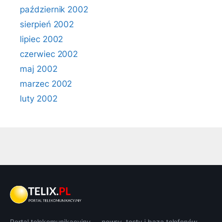
październik 2002
sierpień 2002
lipiec 2002
czerwiec 2002
maj 2002
marzec 2002
luty 2002
Portal telekomunikacyjny — newsy, testy i baza telefonów.