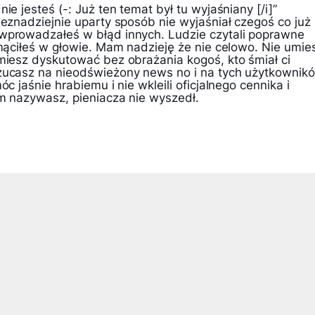
ie jesteś (-: Już ten temat był tu wyjaśniany [/i]”
beznadziejnie uparty sposób nie wyjaśniał czegoś co już
wprowadzałeś w błąd innych. Ludzie czytali poprawne
 mąciłeś w głowie. Mam nadzieję że nie celowo. Nie umie
umiesz dyskutować bez obrażania kogoś, kto śmiał ci
zucasz na nieodświeżony news no i na tych użytkownik
óc jaśnie hrabiemu i nie wkleili oficjalnego cennika i
am nazywasz, pieniacza nie wyszedł.