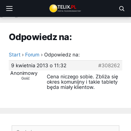
Przejdź
do
treści
Odpowiedz na:
Start
›
Forum
›
Odpowiedz na:
9 kwietnia 2013 o 11:32
#308262
Anonimowy
Cena niczego sobie. Zbliża się
Gość
okres komunijny i takie tablety
będa miały klientow.
Szukaj: