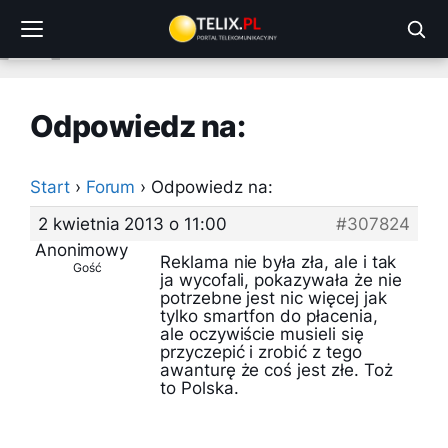
Przejdź
do
treści
Odpowiedz na:
Start
›
Forum
›
Odpowiedz na:
2 kwietnia 2013 o 11:00
#307824
Anonimowy
Reklama nie była zła, ale i tak
Gość
ja wycofali, pokazywała że nie
potrzebne jest nic więcej jak
tylko smartfon do płacenia,
ale oczywiście musieli się
przyczepić i zrobić z tego
awanturę że coś jest złe. Toż
to Polska.