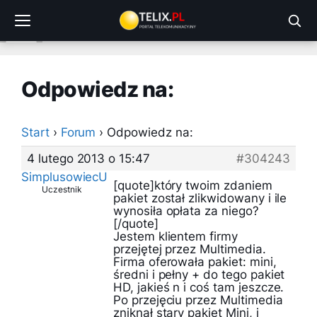
Przejdź
do
treści
Odpowiedz na:
Start
›
Forum
›
Odpowiedz na:
4 lutego 2013 o 15:47
#304243
SimplusowiecU
[quote]który twoim zdaniem
Uczestnik
pakiet został zlikwidowany i ile
wynosiła opłata za niego?
[/quote]
Jestem klientem firmy
przejętej przez Multimedia.
Firma oferowała pakiet: mini,
średni i pełny + do tego pakiet
HD, jakieś n i coś tam jeszcze.
Po przejęciu przez Multimedia
zniknął stary pakiet Mini, i