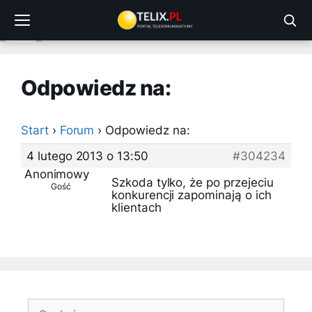
Przejdź
do
treści
Odpowiedz na:
Start
›
Forum
›
Odpowiedz na:
4 lutego 2013 o 13:50
#304234
Anonimowy
Szkoda tylko, że po przejeciu
Gość
konkurencji zapominają o ich
klientach
Szukaj: