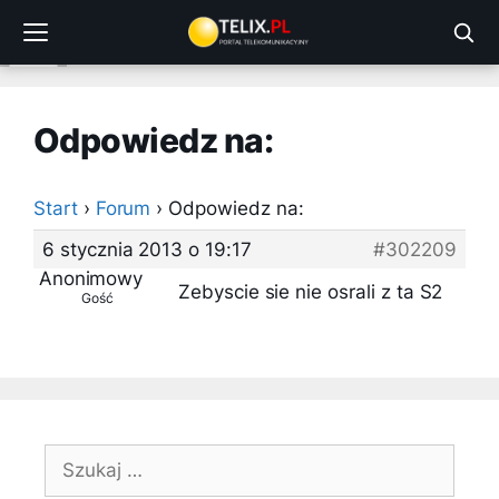
Przejdź
do
treści
Odpowiedz na:
Start
›
Forum
›
Odpowiedz na:
6 stycznia 2013 o 19:17
#302209
Anonimowy
Zebyscie sie nie osrali z ta S2
Gość
Szukaj: