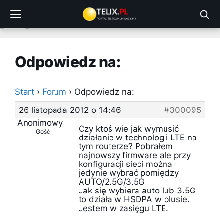
Przejdź
do
treści
Odpowiedz na:
Start
›
Forum
›
Odpowiedz na:
26 listopada 2012 o 14:46
#300095
Anonimowy
Czy ktoś wie jak wymusić
Gość
działanie w technologii LTE na
tym routerze? Pobrałem
najnowszy firmware ale przy
konfiguracji sieci można
jedynie wybrać pomiędzy
AUTO/2.5G/3.5G
Jak się wybiera auto lub 3.5G
to działa w HSDPA w plusie.
Jestem w zasięgu LTE.