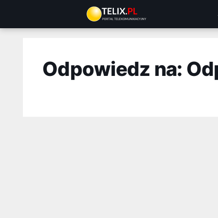
Przejdź
do
treści
Odpowiedz na: Od