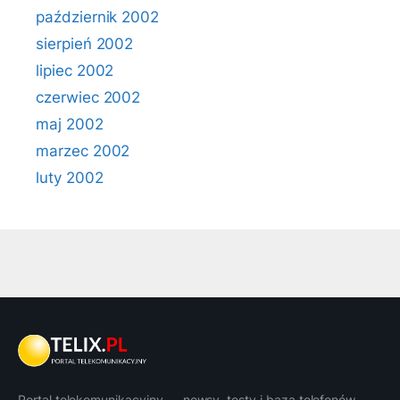
październik 2002
sierpień 2002
lipiec 2002
czerwiec 2002
maj 2002
marzec 2002
luty 2002
Portal telekomunikacyjny — newsy, testy i baza telefonów.