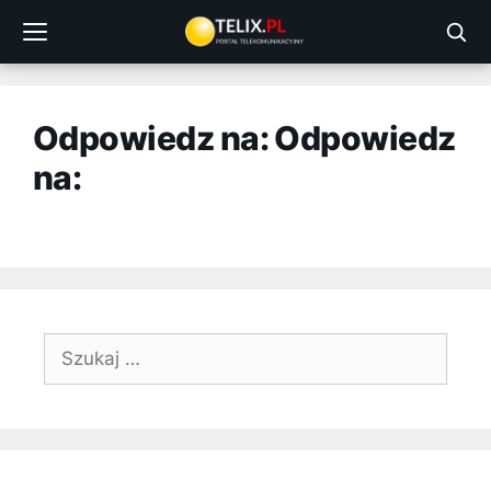
Przejdź
do
treści
Odpowiedz na: Odpowiedz
na:
Szukaj: