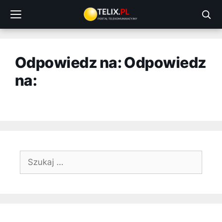
Przejdź
do
treści
Odpowiedz na: Odpowiedz
na:
Szukaj: