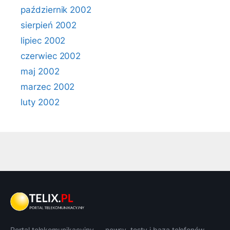
październik 2002
sierpień 2002
lipiec 2002
czerwiec 2002
maj 2002
marzec 2002
luty 2002
Portal telekomunikacyjny — newsy, testy i baza telefonów.