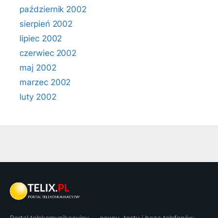
październik 2002
sierpień 2002
lipiec 2002
czerwiec 2002
maj 2002
marzec 2002
luty 2002
Portal telekomunikacyjny — newsy, testy i baza telefonów.