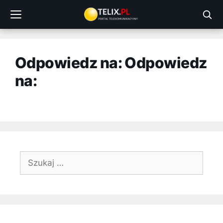
Przejdź
do
treści
Odpowiedz na: Odpowiedz
na:
Szukaj: