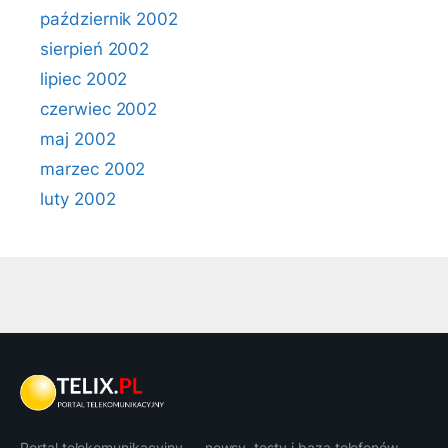
październik 2002
sierpień 2002
lipiec 2002
czerwiec 2002
maj 2002
marzec 2002
luty 2002
Portal telekomunikacyjny — newsy, testy i baza telefonów.