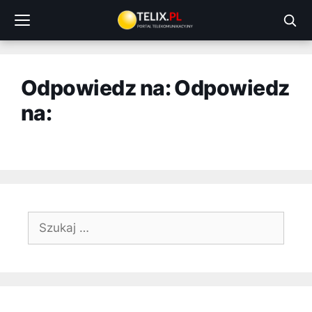
Przejdź
do
treści
Odpowiedz na: Odpowiedz
na:
Szukaj: