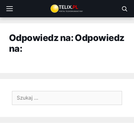
Przejdź
do
treści
Odpowiedz na: Odpowiedz
na:
Szukaj: