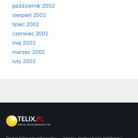
październik 2002
sierpień 2002
lipiec 2002
czerwiec 2002
maj 2002
marzec 2002
luty 2002
Portal telekomunikacyjny — newsy, testy i baza telefonów.