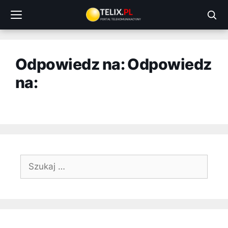
Przejdź
do
treści
Odpowiedz na: Odpowiedz
na:
Szukaj: