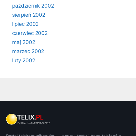
październik 2002
sierpień 2002
lipiec 2002
czerwiec 2002
maj 2002
marzec 2002
luty 2002
Portal telekomunikacyjny — newsy, testy i baza telefonów.