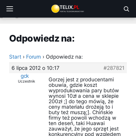
Przejdź
do
treści
Odpowiedz na:
Start
›
Forum
›
Odpowiedz na:
6 lipca 2012 o 10:17
#287821
gck
Gorzej jest z producentami
Uczestnik
obuwia, gdzie koszt
wyprodukowania pary butów
wynosi 10zł a cena w sklepie
200zł ;] do tego mówią, że
ceny materiału drożeją to i
buty też muszą;]. Chińskie
firmy też powoli wchodzą w
ten deseń, taki Huawai
zauważył, że jego sprzęt jest
konkurencyjny pod względem