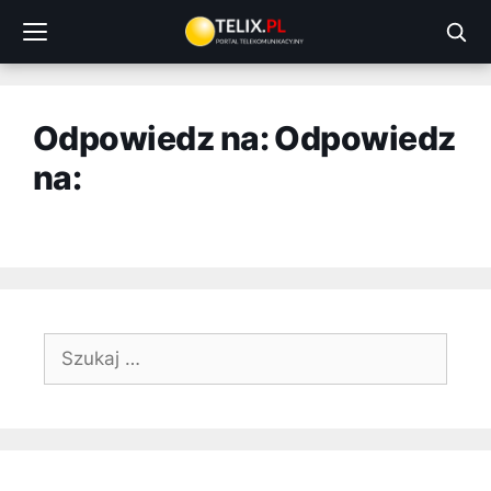
Przejdź
do
treści
Odpowiedz na: Odpowiedz
na:
Szukaj: