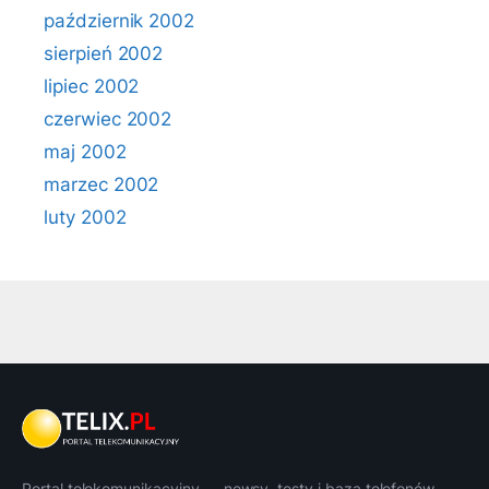
październik 2002
sierpień 2002
lipiec 2002
czerwiec 2002
maj 2002
marzec 2002
luty 2002
Portal telekomunikacyjny — newsy, testy i baza telefonów.