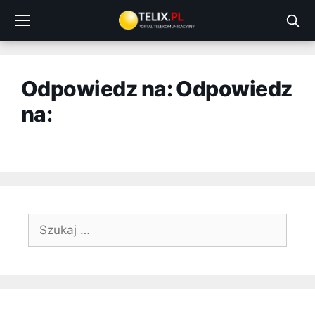
Przejdź
do
treści
Odpowiedz na: Odpowiedz
na:
Szukaj: