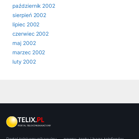
październik 2002
sierpień 2002
lipiec 2002
czerwiec 2002
maj 2002
marzec 2002
luty 2002
Portal telekomunikacyjny — newsy, testy i baza telefonów.