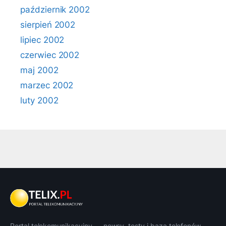
październik 2002
sierpień 2002
lipiec 2002
czerwiec 2002
maj 2002
marzec 2002
luty 2002
Portal telekomunikacyjny — newsy, testy i baza telefonów.