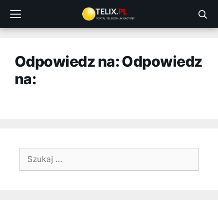
Przejdź
do
treści
Odpowiedz na: Odpowiedz
na:
Szukaj: