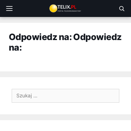
Przejdź
do
treści
Odpowiedz na: Odpowiedz
na:
Szukaj: