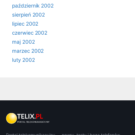
październik 2002
sierpień 2002
lipiec 2002
czerwiec 2002
maj 2002
marzec 2002
luty 2002
Portal telekomunikacyjny — newsy, testy i baza telefonów.