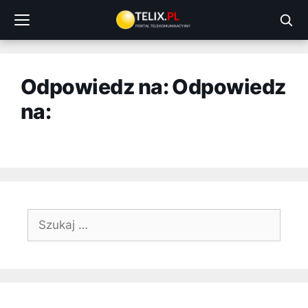
Przejdź
do
treści
Odpowiedz na: Odpowiedz
na:
Szukaj: