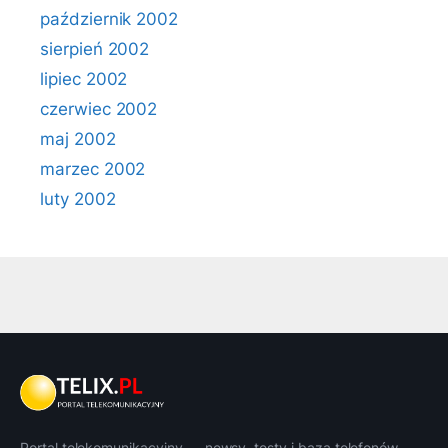
październik 2002
sierpień 2002
lipiec 2002
czerwiec 2002
maj 2002
marzec 2002
luty 2002
Portal telekomunikacyjny — newsy, testy i baza telefonów.