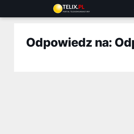
Przejdź
do
treści
Odpowiedz na: Od