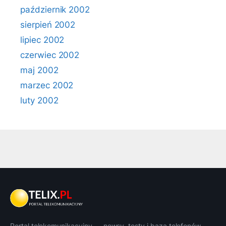
październik 2002
sierpień 2002
lipiec 2002
czerwiec 2002
maj 2002
marzec 2002
luty 2002
Portal telekomunikacyjny — newsy, testy i baza telefonów.