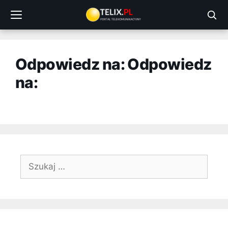
Przejdź
do
treści
Odpowiedz na: Odpowiedz
na:
Szukaj: