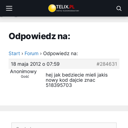
Przejdź
do
treści
Odpowiedz na:
Start
›
Forum
›
Odpowiedz na:
18 maja 2012 o 07:59
#284631
Anonimowy
hej jak bedziecie mieli jakis
Gość
nowy kod dajcie znac
518395703
Szukaj: