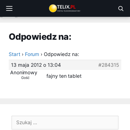
Przejdź
do
treści
Odpowiedz na:
Start
›
Forum
›
Odpowiedz na:
13 maja 2012 o 13:04
#284315
Anonimowy
fajny ten tablet
Gość
Szukaj: