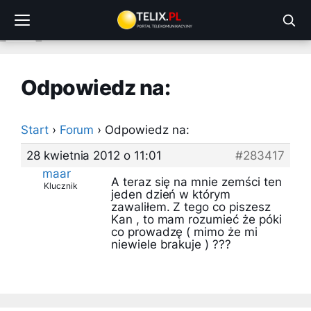
Przejdź
do
treści
Odpowiedz na:
Start
›
Forum
›
Odpowiedz na:
28 kwietnia 2012 o 11:01
#283417
maar
A teraz się na mnie zemści ten
Klucznik
jeden dzień w którym
zawaliłem. Z tego co piszesz
Kan , to mam rozumieć że póki
co prowadzę ( mimo że mi
niewiele brakuje ) ???