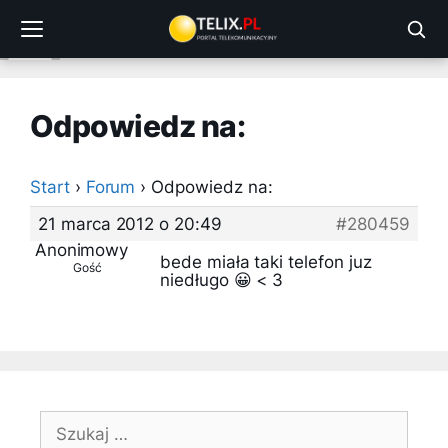
Przejdź
do
treści
Odpowiedz na:
Start
›
Forum
›
Odpowiedz na:
21 marca 2012 o 20:49
#280459
Anonimowy
bede miała taki telefon juz
Gość
niedługo 😀 < 3
Szukaj: