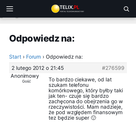
Przejdź
do
treści
Odpowiedz na:
Start
›
Forum
›
Odpowiedz na:
2 lutego 2012 o 21:45
#276599
Anonimowy
To bardzo ciekawe, od lat
Gość
szukam telefonu
komórkowego, który byłby taki
jak ten- czuje się bardzo
zachęcona do obejrzenia go w
rzeczywistości. Mam nadzieje,
że pod względem finansowym
tez będzie super 🙂