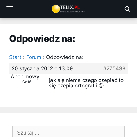
Przejdź
do
treści
Odpowiedz na:
Start
›
Forum
›
Odpowiedz na:
20 stycznia 2012 o 13:09
#275498
Anonimowy
jak się niema czego czepiać to
Gość
się czepia ortografii 😛
Szukaj: