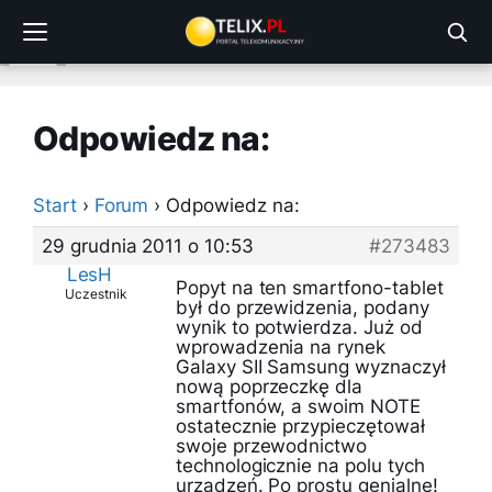
Przejdź
do
treści
Odpowiedz na:
Start
›
Forum
›
Odpowiedz na:
29 grudnia 2011 o 10:53
#273483
LesH
Popyt na ten smartfono-tablet
Uczestnik
był do przewidzenia, podany
wynik to potwierdza. Już od
wprowadzenia na rynek
Galaxy SII Samsung wyznaczył
nową poprzeczkę dla
smartfonów, a swoim NOTE
ostatecznie przypieczętował
swoje przewodnictwo
technologicznie na polu tych
urządzeń. Po prostu genialne!