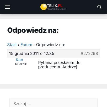
Przejdź
do
treści
Odpowiedz na:
Start
›
Forum
›
Odpowiedz na:
15 grudnia 2011 o 12:35
#272298
Kan
Pytania przesłałem do
Klucznik
producenta. Andrzej
Szukaj: