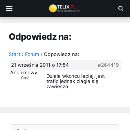
Przejdź
do
treści
Odpowiedz na:
Start
›
Forum
›
Odpowiedz na:
21 września 2011 o 17:54
#264419
Anonimowy
Działa wkońcu lepiej, jest
Gość
trafic jednak ciagle się
zawiesza.
Szukaj: