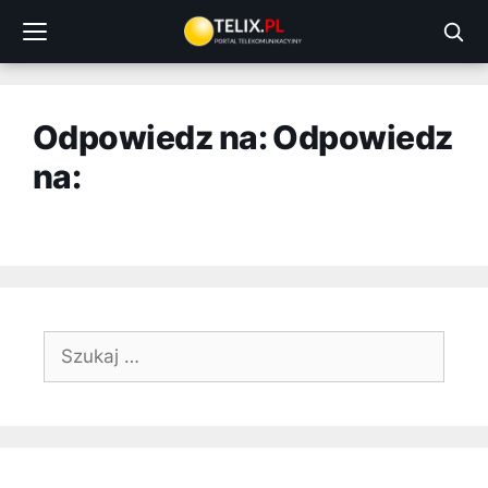
Przejdź
do
treści
Odpowiedz na: Odpowiedz
na:
Szukaj: