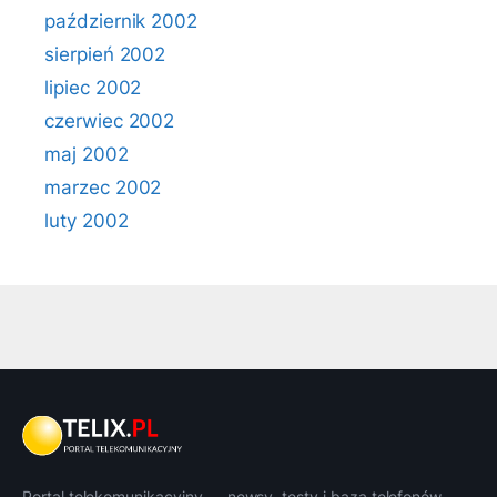
październik 2002
sierpień 2002
lipiec 2002
czerwiec 2002
maj 2002
marzec 2002
luty 2002
Portal telekomunikacyjny — newsy, testy i baza telefonów.