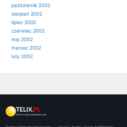
październik 2002
sierpień 2002
lipiec 2002
czerwiec 2002
maj 2002
marzec 2002
luty 2002
Portal telekomunikacyjny — newsy, testy i baza telefonów.