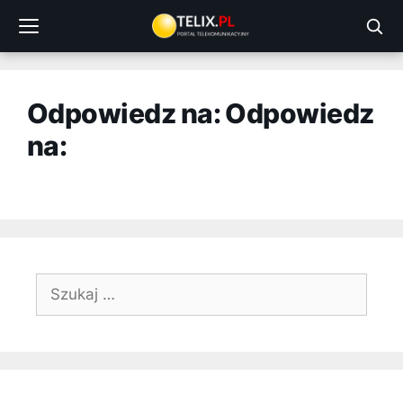
Przejdź
do
treści
Odpowiedz na: Odpowiedz
na:
Szukaj: