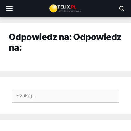
Przejdź
do
treści
Odpowiedz na: Odpowiedz
na:
Szukaj: