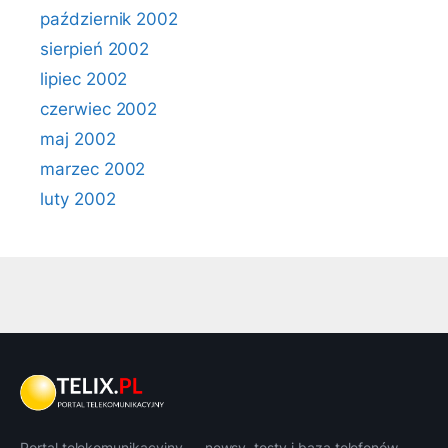
październik 2002
sierpień 2002
lipiec 2002
czerwiec 2002
maj 2002
marzec 2002
luty 2002
Portal telekomunikacyjny — newsy, testy i baza telefonów.