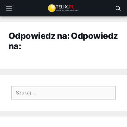
Przejdź
do
treści
Odpowiedz na: Odpowiedz
na:
Szukaj: