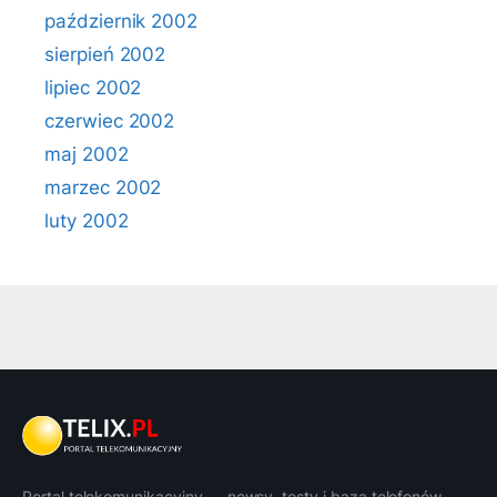
październik 2002
sierpień 2002
lipiec 2002
czerwiec 2002
maj 2002
marzec 2002
luty 2002
Portal telekomunikacyjny — newsy, testy i baza telefonów.